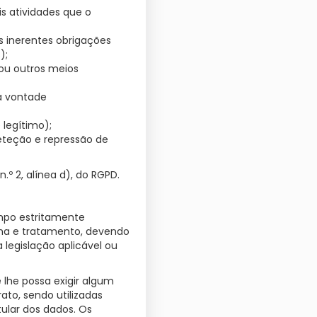
s atividades que o
s inerentes obrigações
);
 ou outros meios
a vontade
legítimo);
deteção e repressão de
º 2, alínea d), do RGPD.
mpo estritamente
lha e tratamento, devendo
legislação aplicável ou
lhe possa exigir algum
to, sendo utilizadas
tular dos dados. Os