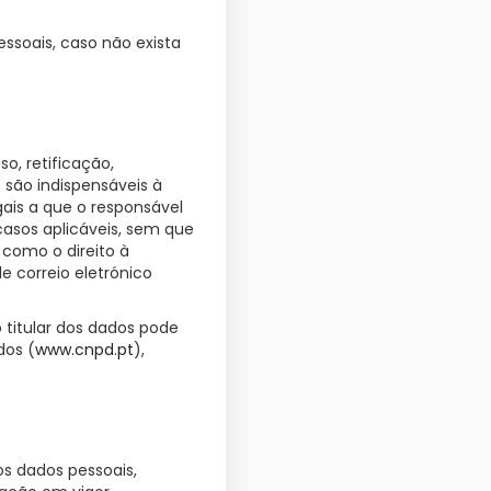
ssoais, caso não exista
o, retificação,
 são indispensáveis à
is a que o responsável
casos aplicáveis, sem que
como o direito à
e correio eletrónico
 titular dos dados pode
dos (
www.cnpd.pt
),
s dados pessoais,