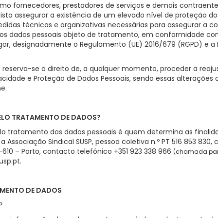
omo fornecedores, prestadores de serviços e demais contraent
ista assegurar a existência de um elevado nível de proteção do
edidas técnicas e organizativas necessárias para assegurar a co
dos dados pessoais objeto de tratamento, em conformidade com
gor, designadamente o Regulamento (UE) 2016/679 (RGPD) e a Le
P reserva-se o direito de, a qualquer momento, proceder a rea
ivacidade e Proteção de Dados Pessoais, sendo essas alterações
e.
PELO TRATAMENTO DE DADOS?
lo tratamento dos dados pessoais é quem determina as finalid
a Associação Sindical SUSP, pessoa coletiva n.º PT 516 853 830
50-610 – Porto, contacto telefónico +351 923 338 966
(chamada para
usp.pt.
AMENTO DE DADOS
?