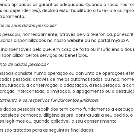
 sendo aplicadas as garantias adequadas. Quando o sócio nos fo
es ou dependentes), declara estar habilitado a fazê-lo e comp
 tratamento.
s os seus dados pessoais?
pessoais, nomeadamente, através de via telefónica, por escrito
ulários disponibilizados no nosso
website
ou no
portal mySUSP
.
 indispensáveis pelo que, em caso de falta ou insuficiência do
sponibilizar certos serviços ou benefícios.
nto de dados pessoais?
ssoais consiste numa operação ou conjunto de operações efe
 dados pessoais, através de meios automatizados, ou não, nom
estruturação, a conservação, a adaptação, a recuperação, a consu
aração, interconexão, a limitação, o apagamento ou a destruiç
atamento e os respetivos fundamentos jurídicos?
os dados pessoais recolhidos tem como fundamento a execuçã
stabelece connosco, diligências pré-contratuais a seu pedido,
ses legítimos ou, quando aplicável, o seu consentimento.
s são tratados para as seguintes finalidades: