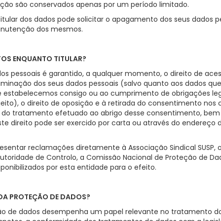
ização são conservados apenas por um período limitado.
ular dos dados pode solicitar o apagamento dos seus dados pe
manutenção dos mesmos.
ITOS ENQUANTO TITULAR?
os pessoais é garantido, a qualquer momento, o direito de acess
eliminação dos seus dados pessoais (salvo quanto aos dados que
 estabelecemos consigo ou ao cumprimento de obrigações lega
eito), o direito de oposição e à retirada do consentimento nos 
e do tratamento efetuado ao abrigo desse consentimento, bem 
ste direito pode ser exercido por carta ou através do endereço d
esentar reclamações diretamente à Associação Sindical SUSP, o
Autoridade de Controlo, a Comissão Nacional de Proteção de Da
sponibilizados por esta entidade para o efeito.
DA PROTEÇÃO DE DADOS?
o de dados desempenha um papel relevante no tratamento do