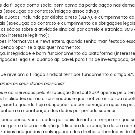
 e da filiação como sócio, bem como da participação nas demai
na (execução do contrato/relação associativa);
 quotas, incluindo por débito direto (SEPA), e cumprimento da
scais (execução do contrato e cumprimento de obrigações legais
sócios sobre a atividade sindical, por correio eletrónico, SMS
to/interesse legítimo);
es informativas e newsletters, quando tenha manifestado ess
odendo opor-se a qualquer momento;
ça, integridade e bom funcionamento da plataforma (interesse 
ações legais e, quando aplicável, para fins de investigação, 
 revelam a filiação sindical tem por fundamento o artigo 9.º, n.
amos os seus dados pessoais?
 e conservados pela Associação Sindical SUSP apenas pelo te
s finalidades acima discriminadas e que motivaram a sua reco
 exceto quando haja obrigações de conservação impostas pela 
mponham a manutenção dos dados por período superior.
P pode conservar os dados pessoais durante o tempo em que se 
emergente de uma relação jurídica ou da execução de um contra
ativas adequadas à salvaguarda dos direitos e liberdades do ti