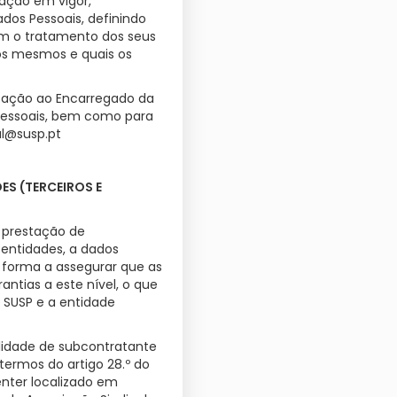
ação em vigor,
dos Pessoais, definindo
am o tratamento dos seus
os mesmos e quais os
cação ao Encarregado da
pessoais, bem como para
al@susp.pt
S (TERCEIROS E
a prestação de
 entidades, a dados
 forma a assegurar que as
tias a este nível, o que
 SUSP e a entidade
alidade de subcontratante
termos do artigo 28.º do
nter localizado em