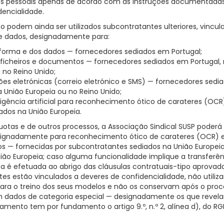
dos pessoais apenas de acordo com as instruções documentadas
dencialidade.
ço podem ainda ser utilizados subcontratantes ulteriores, vinc
e dados, designadamente para:
forma e dos dados — fornecedores sediados em Portugal;
icheiros e documentos — fornecedores sediados em Portugal,
 no Reino Unido;
es eletrónicas (correio eletrónico e SMS) — fornecedores sedia
União Europeia ou no Reino Unido;
igência artificial para reconhecimento ótico de carateres (OC
ados na União Europeia.
otas e de outros processos, a Associação Sindical SUSP poderá
 designadamente para reconhecimento ótico de carateres (OCR) 
 — fornecidas por subcontratantes sediados na União Europeia
União Europeia; caso alguma funcionalidade implique a transferê
sta é efetuada ao abrigo das cláusulas contratuais-tipo aprovad
tes estão vinculados a deveres de confidencialidade, não utili
 para o treino dos seus modelos e não os conservam após o pr
dados de categoria especial — designadamente os que revelam 
atamento tem por fundamento o artigo 9.º, n.º 2, alínea d), do R