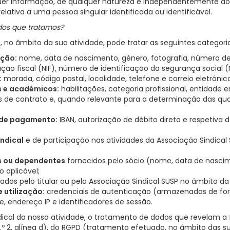
uer informação, de qualquer natureza e independentemente do 
lativa a uma pessoa singular identificada ou identificável.
dos que tratamos?
, no âmbito da sua atividade, pode tratar as seguintes categori
ação:
nome, data de nascimento, género, fotografia, número de i
ção fiscal (NIF), número de identificação da segurança social (
:
morada, código postal, localidade, telefone e correio eletrónic
s e académicos:
habilitações, categoria profissional, entidade
as de contrato e, quando relevante para a determinação das qu
 de pagamento:
IBAN, autorização de débito direto e respetiva d
indical
e de participação nas atividades da Associação Sindical 
s ou dependentes
fornecidos pelo sócio (nome, data de nasci
 aplicável;
dos pelo titular ou pela Associação Sindical SUSP no âmbito da 
 utilização:
credenciais de autenticação (armazenadas de form
e, endereço IP e identificadores de sessão.
ical da nossa atividade, o tratamento de dados que revelam a f
.º 2, alínea d), do RGPD (tratamento efetuado, no âmbito das su