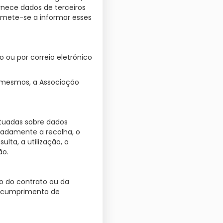
rnece dados de terceiros
romete-se a informar esses
 ou por correio eletrónico
s mesmos, a Associação
tuadas sobre dados
eadamente a recolha, o
lta, a utilização, a
ão.
o do contrato ou da
 o cumprimento de