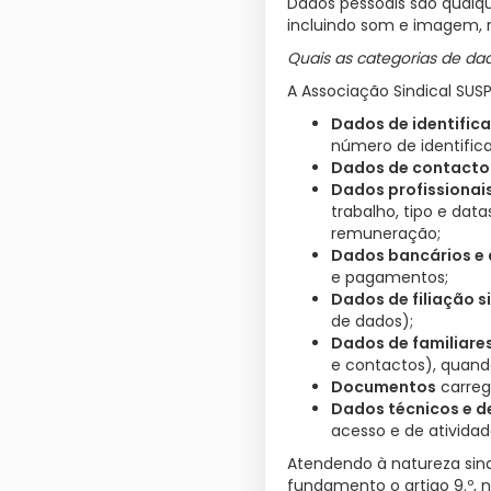
Dados pessoais são qualq
incluindo som e imagem, re
Quais as categorias de da
A Associação Sindical SUSP
Dados de identific
número de identifica
Dados de contacto
Dados profissionai
trabalho, tipo e dat
remuneração;
Dados bancários e
e pagamentos;
Dados de filiação s
de dados);
Dados de familiare
e contactos), quando
Documentos
carrega
Dados técnicos e de
acesso e de atividad
Atendendo à natureza sind
fundamento o artigo 9.º, n