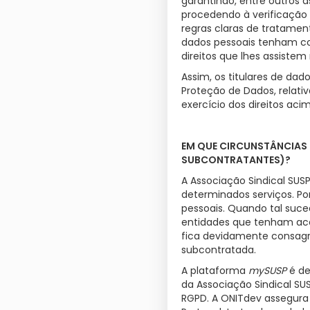
garantindo, entre outros 
procedendo à verificação 
regras claras de tratamen
dados pessoais tenham co
direitos que lhes assistem
Assim, os titulares de d
Proteção de Dados, relat
exercício dos direitos aci
EM QUE CIRCUNSTÂNCIAS 
SUBCONTRATANTES)?
A Associação Sindical SUSP
determinados serviços. Por
pessoais. Quando tal suce
entidades que tenham ace
fica devidamente consagr
subcontratada.
A plataforma
mySUSP
é de
da Associação Sindical SU
RGPD. A ONITdev assegura