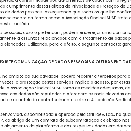
aspetos, a conformidade dos tratamentos de dados com a legisl
do cumprimento desta Política de Privacidade e Proteção de Da
to de dados pessoais, assegurando que todos os que lhe confi
nhecimento da forma como a Associação Sindical SUSP trata 
 nesta matéria.
ados pessoais, caso o pretendam, podem endereçar uma comuni
ivamente a assuntos relacionados com o tratamento de dados 
ma elencados, utilizando, para o efeito, o seguinte contacto: ger
EXISTE COMUNICAÇÃO DE DADOS PESSOAIS A OUTRAS ENTIDADE
, no âmbito da sua atividade, poderá recorrer a terceiros para 
 vezes, a prestação destes serviços implica o acesso, por estas
de, a Associação Sindical SUSP toma as medidas adequadas, de
sso aos dados são reputadas e oferecem as mais elevadas garan
ado e acautelado contratualmente entre a Associação Sindical
senvolvida, disponibilizada e operada pela ONITdev, Lda., na qu
SP, ao abrigo de um contrato de subcontratação celebrado nos 
 o alojamento da plataforma e dos respetivos dados em datace