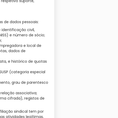
respetivo suporte,
as de dados pessoais:
dentificação civil,
NISS) e número de sócio;
o;
 empregadora e local de
otas, dados de
ata, e histórico de quotas
SUSP (categoria especial
mento, grau de parentesco
relação associativa;
a cifrada), registos de
iliação sindical tem por
as atividades legítimas,