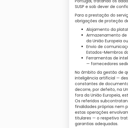
Portugal, tratando os da
SUSP e sob dever de confi
Para a prestação do servi
obrigações de proteção d
Alojamento da plata
Armazenamento de f
da União Europeia ou
Envio de comunicaçõ
Estados-Membros da 
Ferramentas de intel
— fornecedores sedi
No âmbito da gestão de qu
inteligência artificial —
constantes de documentos
decorre, por defeito, na 
fora da União Europeia, e
Os referidos subcontratan
finalidades próprias nem
estas operações envolvam 
titulares — o respetivo tr
garantias adequadas.